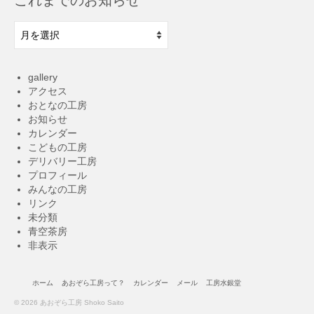
こ
れ
ま
で
gallery
の
アクセス
お
おとなの工房
知
お知らせ
ら
カレンダー
せ
こどもの工房
デリバリー工房
プロフィール
みんなの工房
リンク
未分類
青空茶房
非表示
ホーム
あおぞら工房って？
カレンダー
メール
工房水銀堂
© 2026 あおぞら工房 Shoko Saito