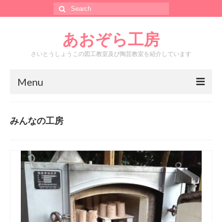
Search
for:
あおぞら工房
さいとうしょうこの図工教室及び陶芸教室を紹介しています
Menu
ホーム
みんなの工房
あおぞら工房って？
カレンダー
メール
工房水銀堂