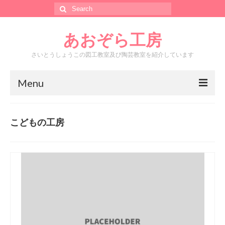
Search
for:
あおぞら工房
さいとうしょうこの図工教室及び陶芸教室を紹介しています
Menu
ホーム
こどもの工房
あおぞら工房って？
カレンダー
メール
工房水銀堂