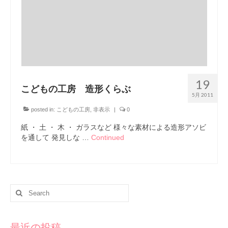
19
こどもの工房 造形くらぶ
5月 2011
posted in:
こどもの工房
,
非表示
|
0
紙 ・ 土 ・ 木 ・ ガラスなど 様々な素材による造形アソビ
を通して 発見しな …
Continued
Search
for:
最近の投稿