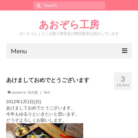
Search
for:
あおぞら工房
さいとうしょうこの図工教室及び陶芸教室を紹介しています
Menu
ホーム
3
あけましておめでとうございます
あおぞら工房って？
1月 2012
カレンダー
posted in:
未分類
|
0
2012年1月1日(日)
メール
あけましておめでとうございます。
今年もゆるりといきたいと思います。
工房水銀堂
どうぞよろしくお願いします。